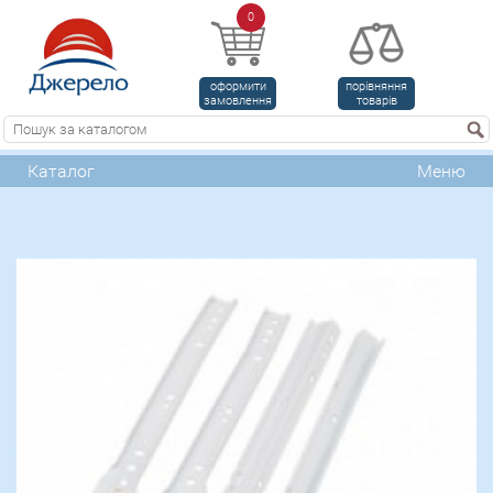
0
оформити
порівняння
замовлення
товарів
Каталог
Меню