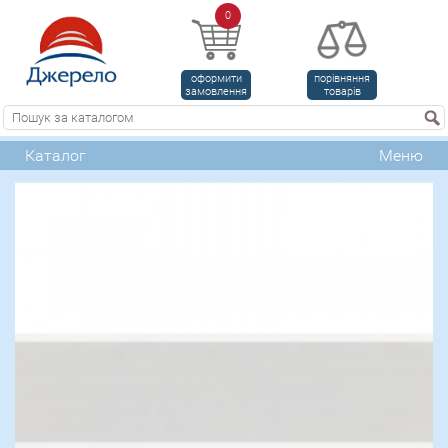
0
оформити
порівняння
замовлення
товарів
Каталог
Меню