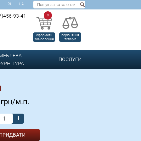
RU
UA
7)456-93-41
0
оформити
порівняння
замовлення
товарів
МЕБЛЕВА
ПОСЛУГИ
УРНІТУРА
1
4
грн/м.п.
+