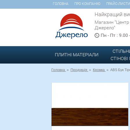
ГОЛОВНА
ПРО КОМПАНІЮ
ПРАЙС-ЛИСТ
Найкращий виб
Магазин "Центр
Джерело"
Пн - Пт : 9.00
СТІЛЬН
ПЛИТНІ МАТЕРІАЛИ
СТІНОВІ
Головна
»
Продукція
»
Кромка
»
ABS Бук Тір