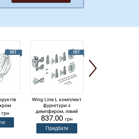
фруктів
Wing Line L комплект
Ручка кнопка GI
 хром
фурнітури з
4/105 нікель сат
0
50.04
демпфером, лівий
грн
грн
837.00
грн