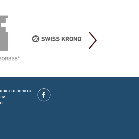
авка та оплата
ини
ті