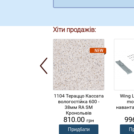
Хіти продажів:
1104 Тераццо Кассата
Wing L
вологостійка 600 -
mov
38мм RA SM
наванта
Кронольвів
810.00
99
грн