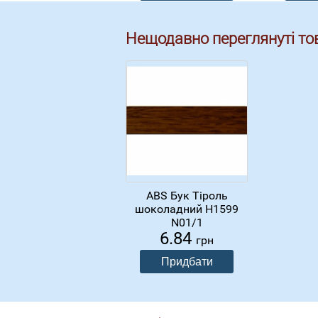
Нещодавно переглянуті то
ABS Бук Тіроль
шоколадний Н1599
N01/1
6.84
грн