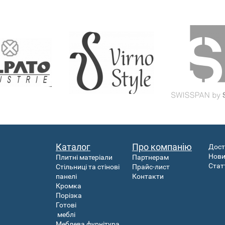
Каталог
Про компанію
Дост
Нов
Плитні матеріали
Партнерам
Стат
Стільниці та стінові
Прайс-лист
панелі
Контакти
Кромка
Порізка
Готові
меблі
Меблева фурнітура