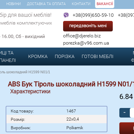
И
НОВИНИ
ДОСТАВКА ТА ОПЛАТА
КОНТАКТИ
ВАКАНСІЇ
ір для вашої меблів!
+38(099)650-59-10
+38(09
 меблів комплектуючих
передзвоніть мені
office@djerelo.biz
 - 16.00, Сб - вихідний
porezka@v96.com.ua
ИЦІ ТА
КРОМКА
ПОРІЗКА
ГОТОВІ
МЕБЛІ
 ПАНЕЛІ
Ф
оль шоколадний Н1599 N01/1
ABS Бук Тіроль шоколадний Н1599 N01/
Характеристики
6.8
-
Код товару:
1467
22x0,4
Розмір:
Виробник:
Polkemik