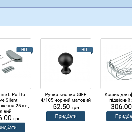
ine L Pull to
Ручка кнопка GIFF
Кошик для 
e Silent,
4/105 чорний матовий
підвісний
52.50
306.0
ження 25 кг.,
грн
лівий
6.00
грн