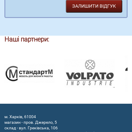
Наші партнери:
м. Харків, 61004
магазин - пров. Джерело, 5
склад - вул. Греківська, 106