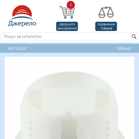
0
оформити
порівняння
замовлення
товарів
Каталог
Меню