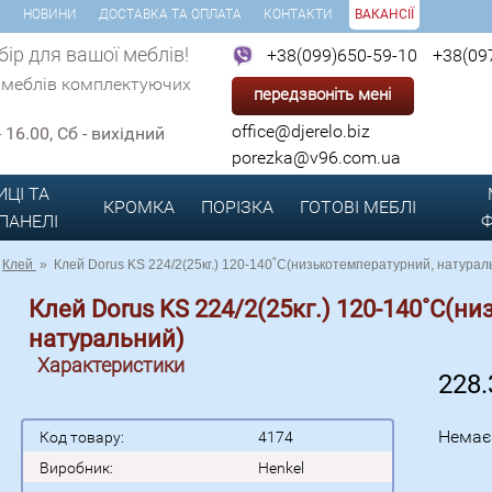
И
НОВИНИ
ДОСТАВКА ТА ОПЛАТА
КОНТАКТИ
ВАКАНСІЇ
ір для вашої меблів!
+38(099)650-59-10
+38(09
 меблів комплектуючих
передзвоніть мені
office@djerelo.biz
 - 16.00, Сб - вихідний
porezka@v96.com.ua
ИЦІ ТА
КРОМКА
ПОРІЗКА
ГОТОВІ
МЕБЛІ
 ПАНЕЛІ
Ф
Клей
»
Клей Dorus KS 224/2(25кг.) 120-140˚С(низькотемпературний, натурал
Клей Dorus KS 224/2(25кг.) 120-140˚С(н
натуральний)
Характеристики
228
Немає
Код товару:
4174
Виробник:
Henkel