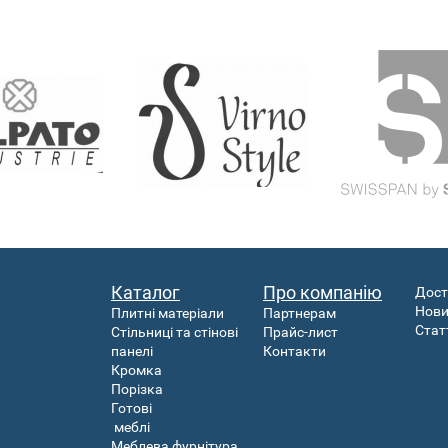
Каталог
Про компанію
Дост
Нов
Плитні матеріали
Партнерам
Стат
Стільниці та стінові
Прайс-лист
панелі
Контакти
Кромка
Порізка
Готові
меблі
Меблева фурнітура