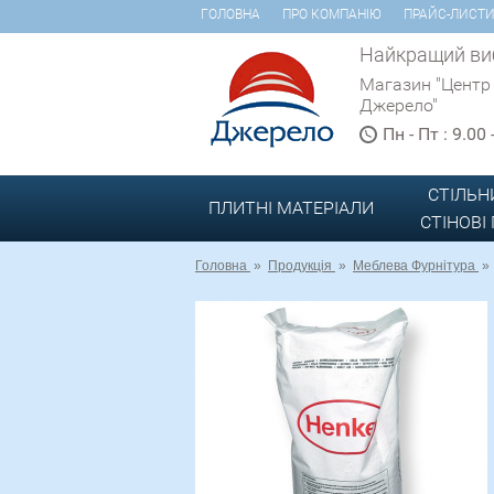
ГОЛОВНА
ПРО КОМПАНІЮ
ПРАЙС-ЛИСТ
Найкращий виб
Магазин "Центр
Джерело"
Пн - Пт : 9.00
СТІЛЬН
ПЛИТНІ МАТЕРІАЛИ
СТІНОВІ
Головна
»
Продукція
»
Меблева Фурнітура
»