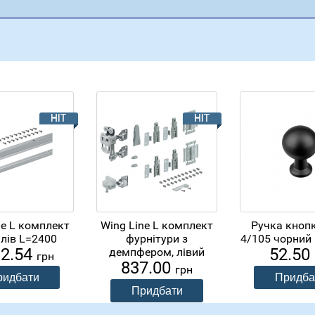
ne L комплект
Wing Line L комплект
Ручка кнопк
лів L=2400
фурнітури з
4/105 чорний
92.54
52.50
демпфером, лівий
грн
837.00
грн