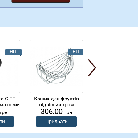
а GIFF
Кошик для фруктів
Біле
339.90
 матовий
підвісний хром
грн
306.00
грн
грн