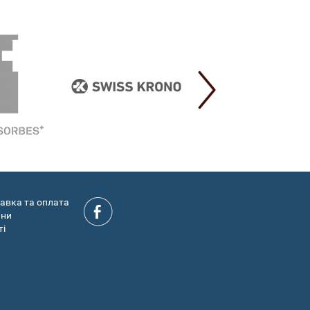
авка та оплата
ини
ті