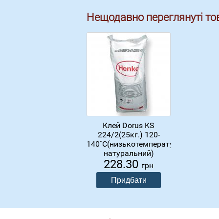
Нещодавно переглянуті то
Клей Dorus KS
224/2(25кг.) 120-
140˚С(низькотемпературний,
натуральний)
228.30
грн