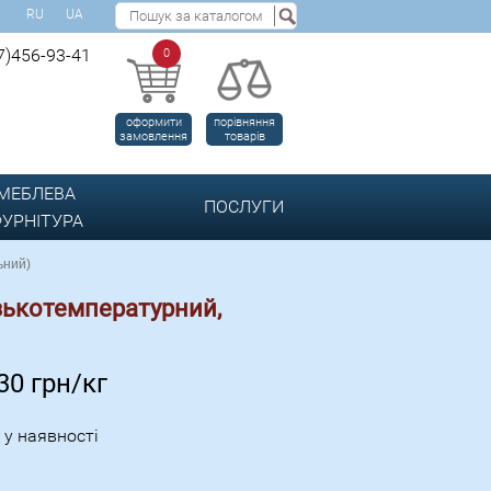
RU
UA
7)456-93-41
0
оформити
порівняння
замовлення
товарів
МЕБЛЕВА
ПОСЛУГИ
УРНІТУРА
ьний)
изькотемпературний,
.30
грн/кг
 у наявності