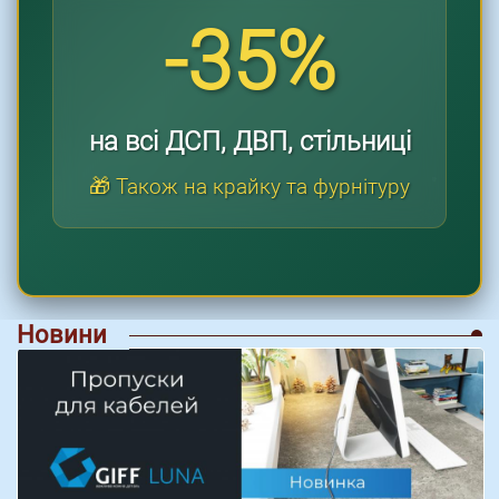
-35%
на всі ДСП, ДВП, стільниці
🎁 Також на крайку та фурнітуру
Новини