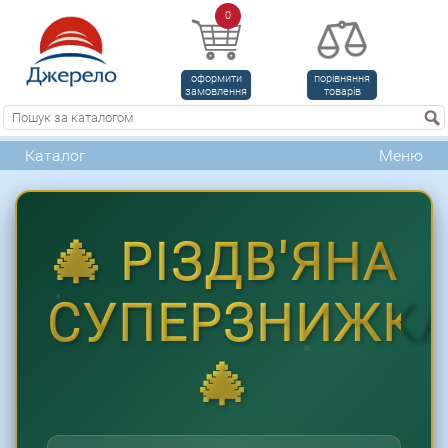
0
оформити
порівняння
замовлення
товарів
Каталог
Меню
🎄 РІЗДВ'ЯНА
СУПЕРЗНИЖК
🎄