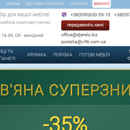
И
НОВИНИ
ДОСТАВКА ТА ОПЛАТА
КОНТАКТИ
ВАКАНСІЇ
ір для вашої меблів!
+38(099)650-59-10
+38(09
 меблів комплектуючих
передзвоніть мені
office@djerelo.biz
 - 16.00, Сб - вихідний
porezka@v96.com.ua
ИЦІ ТА
КРОМКА
ПОРІЗКА
ГОТОВІ
МЕБЛІ
 ПАНЕЛІ
Ф
ДВ'ЯНА СУПЕРЗН
-35%