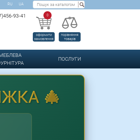
RU
UA
7)456-93-41
0
оформити
порівняння
замовлення
товарів
МЕБЛЕВА
ПОСЛУГИ
УРНІТУРА
ИЖКА 🎄