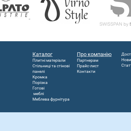
Каталог
Про компанію
Дост
Нов
Плитні матеріали
Партнерам
Стат
Стільниці та стінові
Прайс-лист
панелі
Контакти
Кромка
Порізка
Готові
меблі
Меблева фурнітура