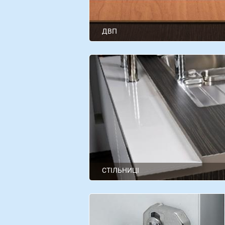
ДВП
Kronospan
СТІЛЬНИЦІ
Swiss Krono
LuxeForm
Kronospan
Swiss krono