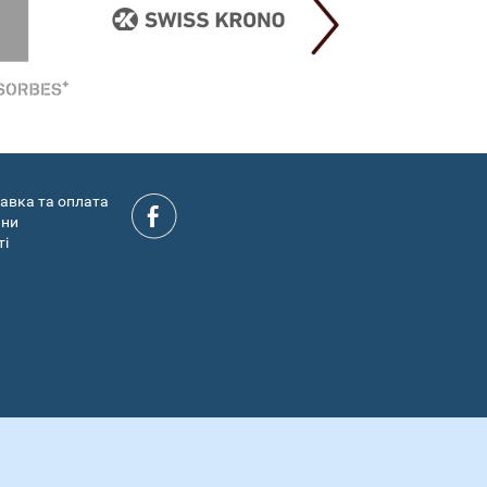
авка та оплата
ини
ті