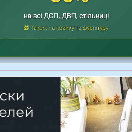
на всі ДСП, ДВП, стільниці
🎁 Також на крайку та фурнітуру