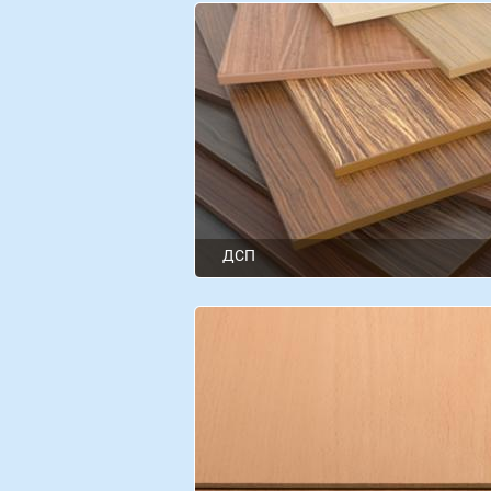
ДСП
Swiss Krono
EGGER
SWISSPAN (Україна)
Kronospan
Swiss krono