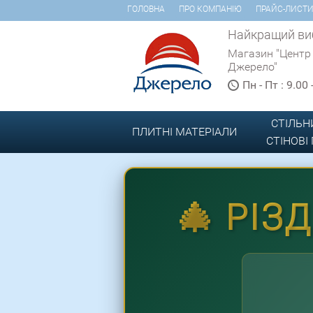
ГОЛОВНА
ПРО КОМПАНІЮ
ПРАЙС-ЛИСТ
Найкращий виб
Магазин "Центр
Джерело"
Пн - Пт : 9.00
СТІЛЬН
ПЛИТНІ МАТЕРІАЛИ
СТІНОВІ
🎄 РІЗ