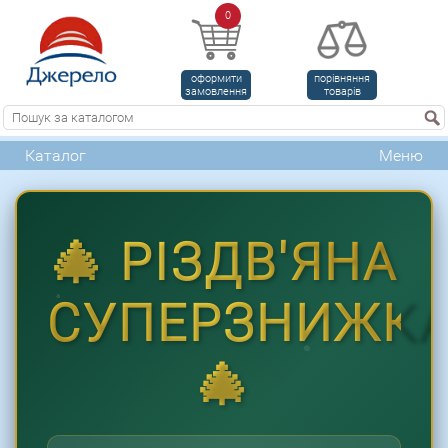
0
оформити
порівняння
замовлення
товарів
Каталог
Меню
🎄 РІЗДВ'ЯНА
СУПЕРЗНИЖК
🎄