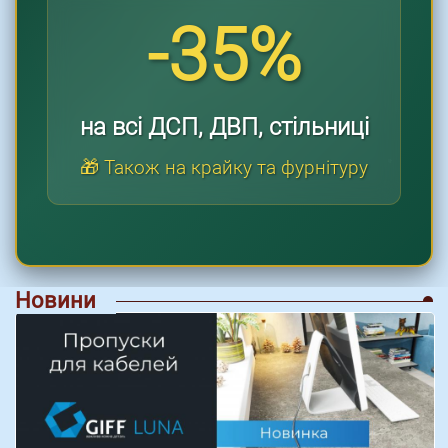
-35%
на всі ДСП, ДВП, стільниці
🎁 Також на крайку та фурнітуру
Новини