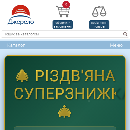
0
оформити
порівняння
замовлення
товарів
Каталог
Меню
🎄 РІЗДВ'ЯНА
СУПЕРЗНИЖК
🎄