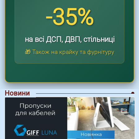
-35%
на всі ДСП, ДВП, стільниці
🎁 Також на крайку та фурнітуру
Новини