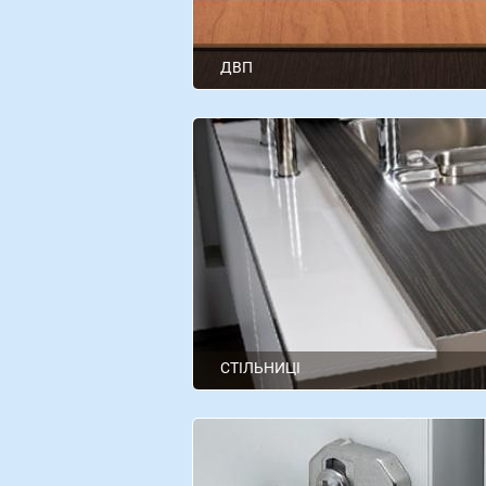
ДВП
Kronospan
СТІЛЬНИЦІ
Swiss Krono
LuxeForm
Kronospan
Swiss krono