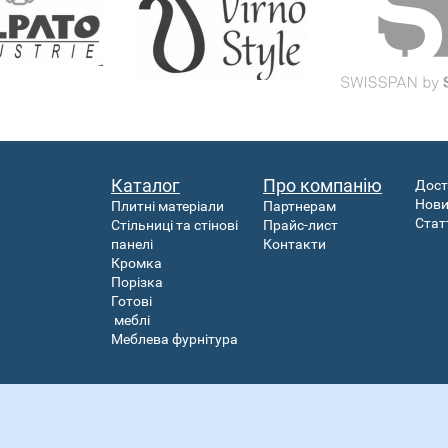
Каталог
Про компанію
Дост
Нов
Плитні матеріали
Партнерам
Стат
Стільниці та стінові
Прайс-лист
панелі
Контакти
Кромка
Порізка
Готові
меблі
Меблева фурнітура