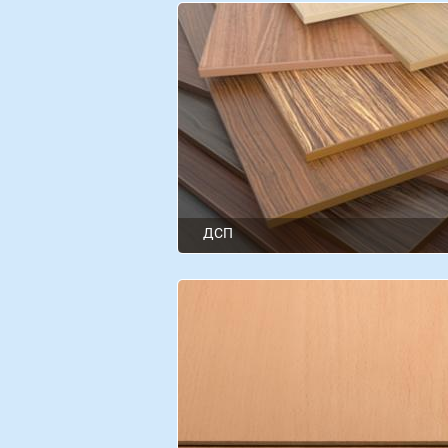
ДСП
Swiss Krono
EGGER
SWISSPAN (Україна)
Kronospan
Swiss krono