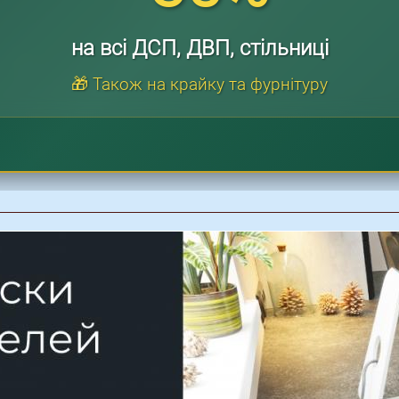
на всі ДСП, ДВП, стільниці
🎁 Також на крайку та фурнітуру