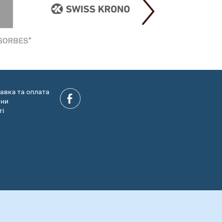
авка та оплата
ини
ті