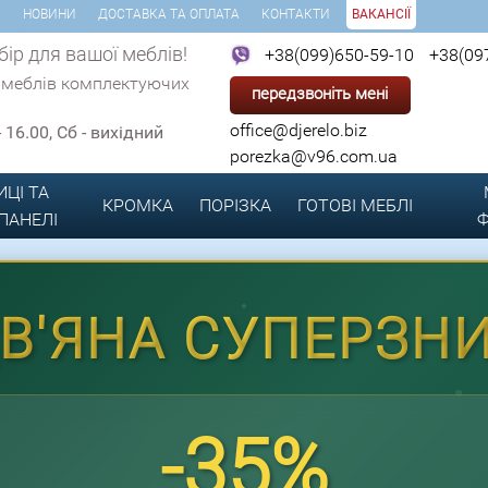
И
НОВИНИ
ДОСТАВКА ТА ОПЛАТА
КОНТАКТИ
ВАКАНСІЇ
ір для вашої меблів!
+38(099)650-59-10
+38(09
 меблів комплектуючих
передзвоніть мені
office@djerelo.biz
 - 16.00, Сб - вихідний
porezka@v96.com.ua
ИЦІ ТА
КРОМКА
ПОРІЗКА
ГОТОВІ
МЕБЛІ
 ПАНЕЛІ
Ф
ДВ'ЯНА СУПЕРЗН
-35%