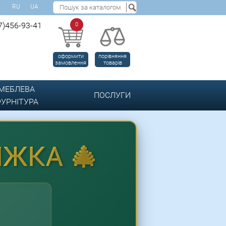
RU
UA
7)456-93-41
0
оформити
порівняння
замовлення
товарів
МЕБЛЕВА
ПОСЛУГИ
УРНІТУРА
ИЖКА 🎄