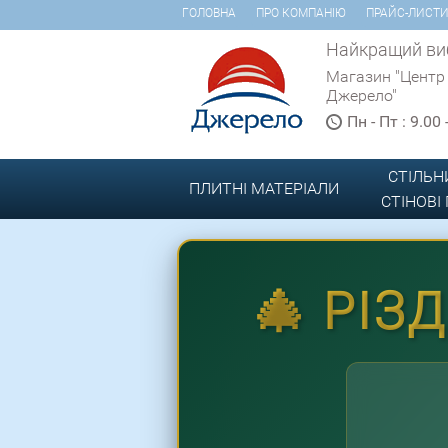
ГОЛОВНА
ПРО КОМПАНІЮ
ПРАЙС-ЛИСТ
Найкращий виб
Магазин "Центр
Джерело"
Пн - Пт : 9.00
СТІЛЬН
ПЛИТНІ МАТЕРІАЛИ
СТІНОВІ
🎄 РІЗ