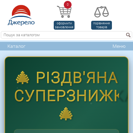
0
оформити
порівняння
замовлення
товарів
Каталог
Меню
🎄 РІЗДВ'ЯНА
СУПЕРЗНИЖК
🎄