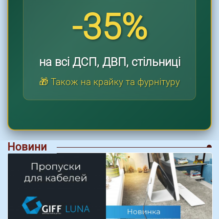
-35%
на всі ДСП, ДВП, стільниці
🎁 Також на крайку та фурнітуру
Новини