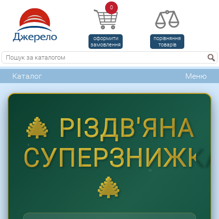
0
оформити
порівняння
замовлення
товарів
Каталог
Меню
🎄 РІЗДВ'ЯНА
СУПЕРЗНИЖК
🎄