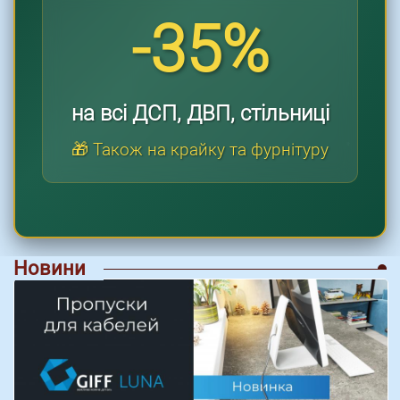
-35%
на всі ДСП, ДВП, стільниці
🎁 Також на крайку та фурнітуру
Новини