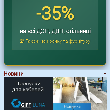
-35%
на всі ДСП, ДВП, стільниці
🎁 Також на крайку та фурнітуру
Новини