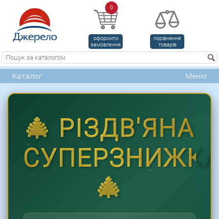
0
оформити
порівняння
замовлення
товарів
Каталог
Меню
🎄 РІЗДВ'ЯНА
СУПЕРЗНИЖК
🎄