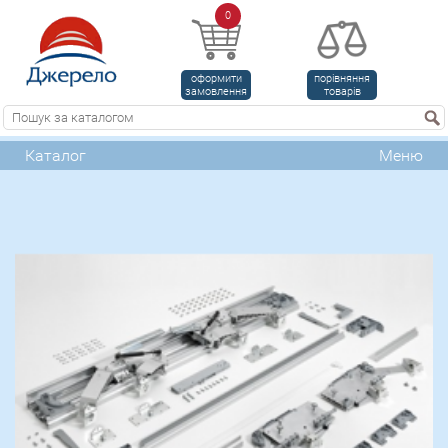
0
оформити
порівняння
замовлення
товарів
Каталог
Меню