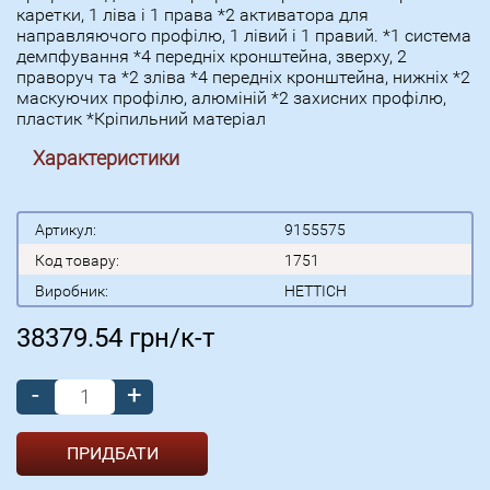
каретки, 1 ліва і 1 права *2 активатора для
направляючого профілю, 1 лівий і 1 правий. *1 система
демпфування *4 передніх кронштейна, зверху, 2
праворуч та *2 зліва *4 передніх кронштейна, нижніх *2
маскуючих профілю, алюміній *2 захисних профілю,
пластик *Кріпильний матеріал
Характеристики
Артикул:
9155575
Код товару:
1751
Виробник:
HETTICH
38379.54
грн/к-т
-
+