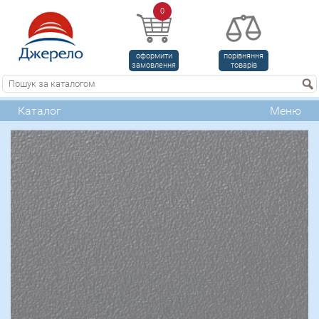
0
оформити
порівняння
замовлення
товарів
Каталог
Меню