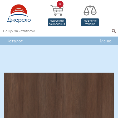
0
оформити
порівняння
замовлення
товарів
Каталог
Меню