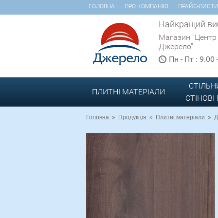
ГОЛОВНА
ПРО КОМПАНІЮ
ПРАЙС-ЛИСТ
Найкращий виб
Магазин "Центр
Джерело"
Пн - Пт : 9.00
СТІЛЬН
ПЛИТНІ МАТЕРІАЛИ
СТІНОВІ
Головна
»
Продукція
»
Плитні матеріали
»