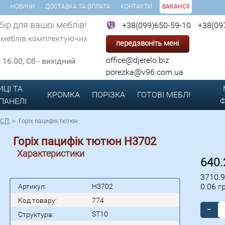
И
НОВИНИ
ДОСТАВКА ТА ОПЛАТА
КОНТАКТИ
ВАКАНСІЇ
ір для вашої меблів!
+38(099)650-59-10
+38(09
 меблів комплектуючих
передзвоніть мені
office@djerelo.biz
 - 16.00, Сб - вихідний
porezka@v96.com.ua
ИЦІ ТА
КРОМКА
ПОРІЗКА
ГОТОВІ
МЕБЛІ
 ПАНЕЛІ
Ф
ДСП
»
Горіх пацифік тютюн
Горіх пацифік тютюн H3702
Характеристики
640
3710.
0.06
г
Артикул:
H3702
Код товару:
774
-
ST10
Структура: