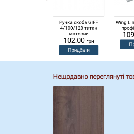
Ручка скоба GIFF
Wing Li
4/100/128 титан
профі
10
матовий
102.00
грн
Нещодавно переглянуті то