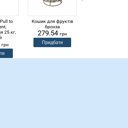
Pull to
Кошик для фруктів
Біле
339.90
ent,
бронза
грн
279.54
 25 кг,
грн
й
0
грн