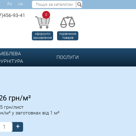
RU
UA
7)456-93-41
0
оформити
порівняння
замовлення
товарів
МЕБЛЕВА
ПОСЛУГИ
УРНІТУРА
.26
грн/м²
95
грн/лист
рн/м² у заготовках від 1 м²
+