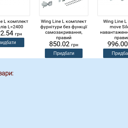
ne L комплект
Wing Line L комплект
Wing Line L 
лів L=2400
фурнітури без функції
move Sil
92.54
самозакривання,
навантаження
грн
правий
прави
850.02
996.0
грн
вари: