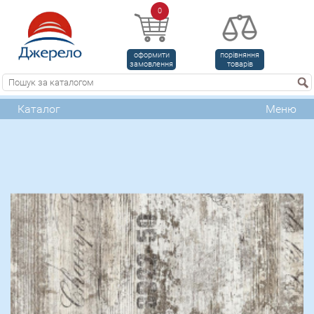
0
оформити
порівняння
замовлення
товарів
Каталог
Меню