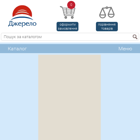
0
оформити
порівняння
замовлення
товарів
Каталог
Меню