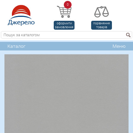
0
оформити
порівняння
замовлення
товарів
Каталог
Меню